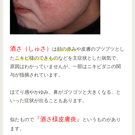
酒さ（しゅさ）
は
顔の赤み
や皮膚のブツブツとし
た
ニキビ様のできもの
などを主症状とした病気で、
原因はわかっていませんが、一部はニキビダニの関
与が指摘されています。
ほてり感やかゆみ、鼻がゴツゴツと大きくなる、と
いった症状が出ることもあります。
『酒さ様皮膚炎』
似たもので
というものがあり
ます。