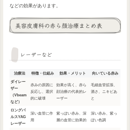
などの効果があります。
美容皮膚科の赤ら顔治療まとめ表
レーザーなど
治療法
特徴・仕組み
効果・メリット
向いている赤み
ダイレー
赤みの原因に
効果が高く、赤ら
毛細血管拡張、
ザー
反応し、選択
顔治療の代表的レ
酒さ、ニキビあ
（Vbeam
的に破壊
ーザー
と
など）
ロングパ
深い血管に作
紫っぽい赤み、深
深い赤み、紫っ
ルスYAG
用
層の血管に効果的
ぽい色調
レーザー