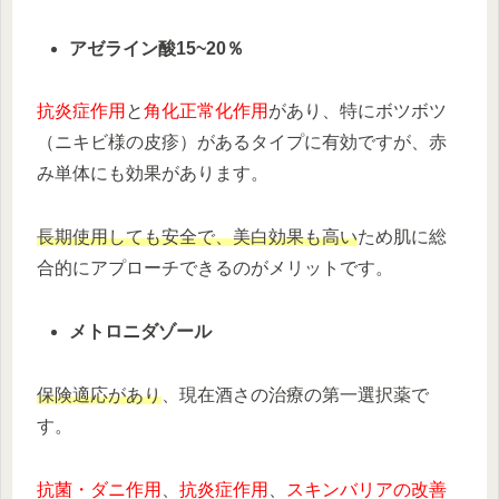
アゼライン酸15~20％
抗炎症作用
と
角化正常化作用
があり、特にボツボツ
（ニキビ様の皮疹）があるタイプに有効ですが、赤
み単体にも効果があります。
長期使用しても安全で、美白効果も高い
ため肌に総
合的にアプローチできるのがメリットです。
メトロニダゾール
保険適応があり
、現在酒さの治療の第一選択薬で
す。
抗菌・ダニ作用
、
抗炎症作用
、
スキンバリアの改善