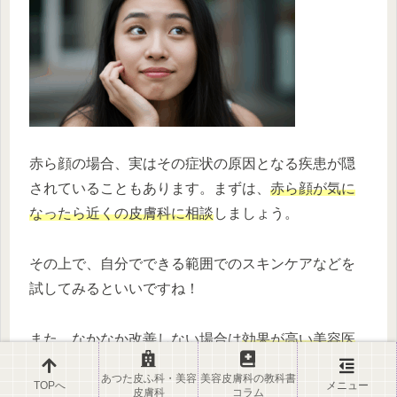
赤ら顔の場合、実はその症状の原因となる疾患が隠
されていることもあります。まずは、
赤ら顔が気に
なったら近くの皮膚科に相談
しましょう。
その上で、自分でできる範囲でのスキンケアなどを
試してみるといいですね！
また、なかなか改善しない場合は
効果が高い美容医
療の力を借りるのもおすすめ
ですよ😉ご紹介した赤
あつた皮ふ科・美容
美容皮膚科の教科書
TOPへ
メニュー
ら顔の治療はあつた皮ふ科美容皮膚科クリニックで
皮膚科
コラム