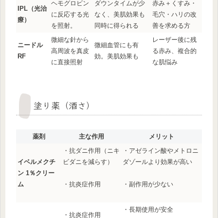
ヘモグロビン
ダウンタイムが少
赤み＋くすみ・
IPL（光治
に反応する光
なく、美肌効果も
毛穴・ハリの改
療）
を照射。
同時に得られる
善を求める方
微細な針から
レーザー後に残
ニードル
微細血管にも有
高周波を真皮
る赤み、複合的
RF
効。美肌効果も
に直接照射
な肌悩み
塗り薬（酒さ）
薬剤
主な作用
メリット
・抗ダニ作用（ニキ
・アゼライン酸やメトロニ
イベルメクチ
ビダニを減らす）
ダゾールより効果が高い
ン 1％クリー
ム
・抗炎症作用
・副作用が少ない
・長期使用が安全
・抗炎症作用