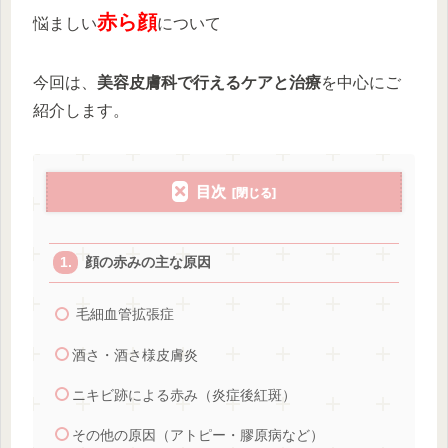
赤ら顔
悩ましい
について
今回は、
美容皮膚科で行えるケアと治療
を中心にご
紹介します。
目次
顔の赤みの主な原因
毛細血管拡張症
酒さ・酒さ様皮膚炎
ニキビ跡による赤み（炎症後紅斑）
その他の原因（アトピー・膠原病など）