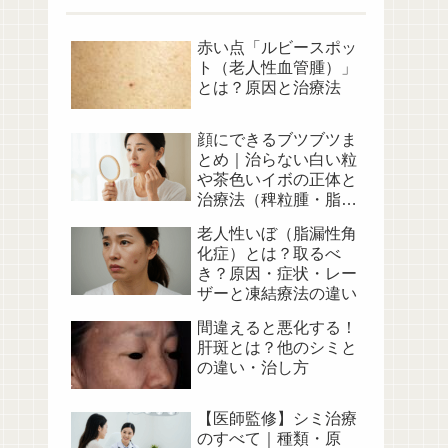
赤い点「ルビースポッ
ト（老人性血管腫）」
とは？原因と治療法
顔にできるブツブツま
とめ｜治らない白い粒
や茶色いイボの正体と
治療法（稗粒腫・脂腺
増殖症など）
老人性いぼ（脂漏性角
化症）とは？取るべ
き？原因・症状・レー
ザーと凍結療法の違い
間違えると悪化する！
肝斑とは？他のシミと
の違い・治し方
【医師監修】シミ治療
のすべて｜種類・原