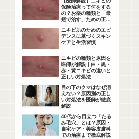
【医師解説】ニキビの
保険治療って何をする
の？お薬の種類と「最
短で治す」ための正し
い通院法
ニキビ肌のためのエビ
デンスに基づくスキン
ケアと生活習慣
ニキビの種類と原因を
医師が解説｜白・黒・
赤・黄ニキビの違いと
正しい対処法
目の下のクマはなぜ消
えない？原因別の正し
い対処法を医師が徹底
解説
40代から目立つ「たる
み毛穴」とは？原因・
自宅ケア・美容皮膚科
での治療まで徹底解説