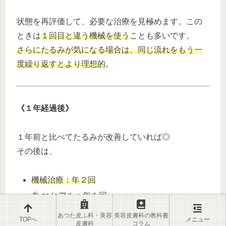
状態を再評価して、必要な治療を見極めます。この
ときは
１回目と違う機械を使う
ことも多いです。
さらにたるみが気になる場合は、同じ流れをもう一
度繰り返すとより理想的
。
《１年経過後》
１年前と比べてたるみが改善していれば◎
その後は、
機械治療：年２回
糸 or ヒアル：年１回
あつた皮ふ科・美容
美容皮膚科の教科書
TOPへ
メニュー
を目安にメンテナンスを続けていくのがベストです
皮膚科
コラム