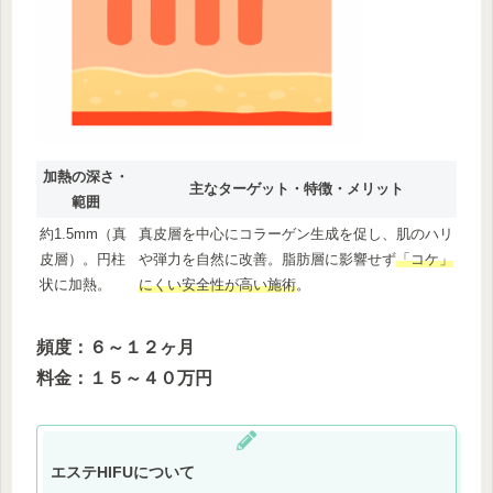
加熱の深さ・
主なターゲット・特徴・メリット
範囲
約1.5mm（真
真皮層を中心にコラーゲン生成を促し、肌のハリ
皮層）。円柱
や弾力を自然に改善。脂肪層に影響せず
「コケ」
状に加熱。
にくい安全性が高い施術
。
頻度：６～１２ヶ月
料金：１５～４０万円
エステHIFUについて