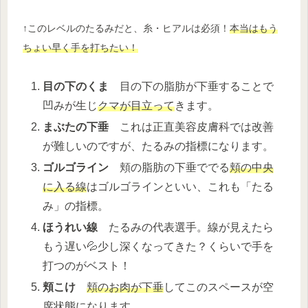
↑このレベルのたるみだと、糸・ヒアルは必須！
本当はもう
ちょい早く手を打ちたい！
目の下のくま
目の下の脂肪が下垂することで
凹みが生じ
クマが目立って
きます。
まぶたの下垂
これは正直美容皮膚科では改善
が難しいのですが、たるみの指標になります。
ゴルゴライン
頬の脂肪の下垂ででる
頬の中央
に入る線
はゴルゴラインといい、これも「たる
み」の指標。
ほうれい線
たるみの代表選手。線が見えたら
もう遅い💦少し深くなってきた？くらいで手を
打つのがベスト！
頬こけ
頬のお肉が下垂
してこのスペースが空
席状態になります。