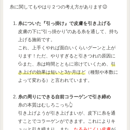
糸に関してもやはり２つの考え方があります😉
糸についた『引っ掛け』で皮膚を引き上げる
皮膚の下に“引っ掛かり”のある糸を通して、持ち
上げる施術です。
これ、上手くやれば面白いくらいグーンと上が
ります！ただ、やりすぎると引きつれの原因に
💦また、糸は時間とともに溶けていくため、
引
き上げの効果は短いと3か月ほど
（種類や本数に
よって変わる）と言われています。
糸の周りにできる自前コラーゲンで引き締め
糸の本質はむしろこっち👆️
引き上げようが引き上げまいが、皮下に糸を通
すことでコラーゲンができます。これによりキ
ュッと引き締まり、また、
たるみにくい皮膚
が