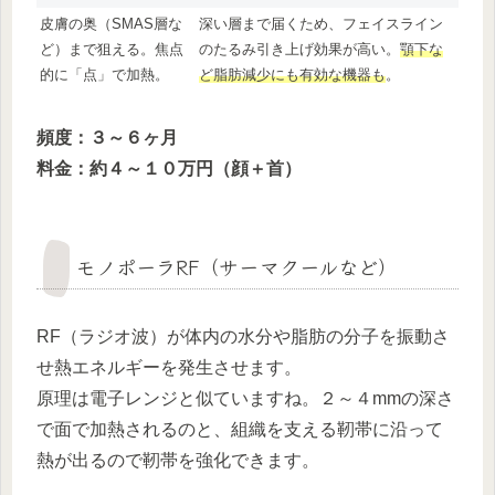
皮膚の奥（SMAS層な
深い層まで届くため、フェイスライン
ど）まで狙える。焦点
のたるみ引き上げ効果が高い。
顎下な
的に「点」で加熱。
ど脂肪減少にも有効な機器も
。
頻度：３～６ヶ月
料金：約４～１０万円（顔＋首）
モノポーラRF（サーマクールなど）
RF（ラジオ波）が体内の水分や脂肪の分子を振動さ
せ熱エネルギーを発生させます。
原理は電子レンジと似ていますね。２～４mmの深さ
で面で加熱されるのと、組織を支える靭帯に沿って
熱が出るので靭帯を強化できます。